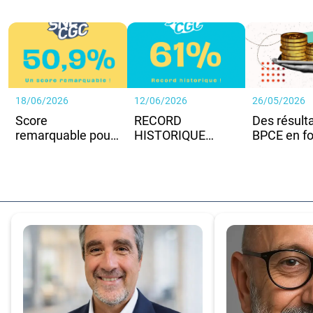
18/06/2026
12/06/2026
26/05/2026
Score
RECORD
Des résult
remarquable pour
HISTORIQUE
BPCE en fo
le SNE-CGC !
POUR LE SNE-CGC
hausse, ma
!
pouvoir d’
sous press
pour les sa