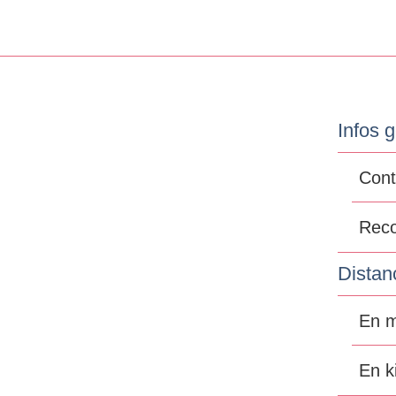
Infos 
Cont
Reco
Distan
En m
En k