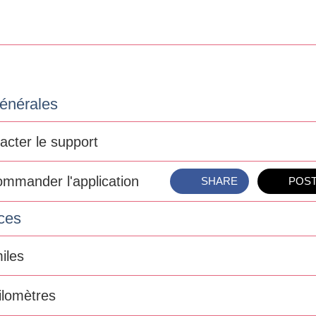
générales
acter le support
mmander l'application
SHARE
POS
ces
iles
ilomètres